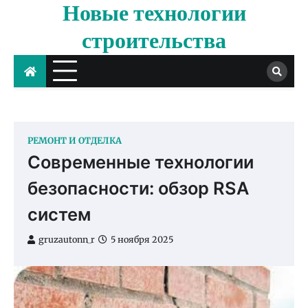
Новые технологии
Skip
to
строительства
content
РЕМОНТ И ОТДЕЛКА
Современные технологии
безопасности: обзор RSA
систем
gruzautonn_r
5 ноября 2025