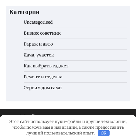
Категории
Uncategorised
Бизнес советник
Гараж и авто
Дача, участок
Как выбрать гаджет
Ремонт и отделка
Строим дом сами
Copyright © 2026
Новые технологии
Этот сайт использует куки-файлы и другие технологии,
строительства
| News Port by
Ascendoor
| Powered
чтобы помочь вам в навигации, а также предоставить
by
WordPress
.
лучший пользовательский опыт.
OK