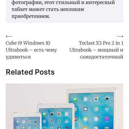
фотографии, этот стильный и интересный
таблет может стать неплохим
приобретением.
Навигация
⟵
⟶
Cube i9 Windows 10
Teclast X3 Pro 2 in 1
по
Ultrabook – есть чему
Ultrabook – мощный и
записям
удивиться
самодостаточный
Related Posts