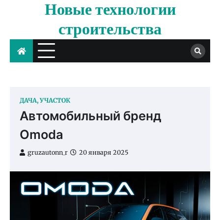
Новые технологии
Skip
to
строительства
content
ДАЧА, УЧАСТОК
Автомобильный бренд
Omoda
gruzautonn_r
20 января 2025