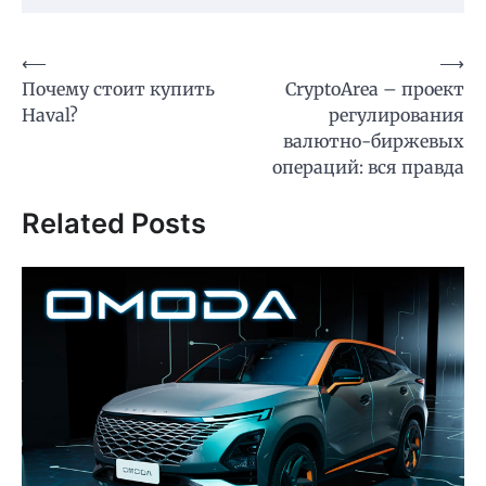
Навигация
⟵
⟶
Почему стоит купить
CryptoArea – проект
по
Haval?
регулирования
записям
валютно-биржевых
операций: вся правда
Related Posts