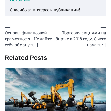
Спасибо за интерес к публикации!
Навигация
⟵
⟶
Основы финансовой
Торговля акциями на
по
грамотности. Не дайте
бирже в 2018 году. С чего
записям
себя обмануть! |
начать? |
Related Posts