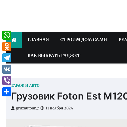
Skip
to
content
ГЛАВНАЯ
СТРОИМ ДОМ САМИ
РЕ
WhatsApp
Odnoklassniki
КАК ВЫБРАТЬ ГАДЖЕТ
Telegram
VK
ГАРАЖ И АВТО
Viber
Грузовик Foton Est M12
Отправить
gruzautonn_r
11 ноября 2024