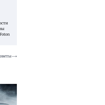
ости
 вы
Foton
советы
⟶