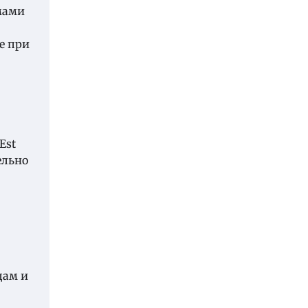
мами
е при
Est
ельно
цам и