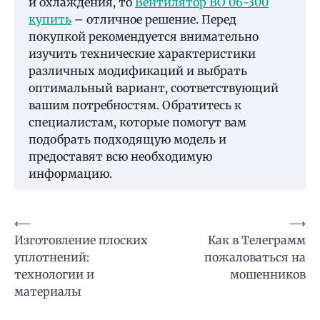
и охлаждения, то
Вентилятор ВО 06-300
купить
– отличное решение. Перед
покупкой рекомендуется внимательно
изучить технические характеристики
различных модификаций и выбрать
оптимальный вариант, соответствующий
вашим потребностям. Обратитесь к
специалистам, которые помогут вам
подобрать подходящую модель и
предоставят всю необходимую
информацию.
Навигация
⟵
⟶
Изготовление плоских
Как в Телеграмм
по
уплотнений:
пожаловаться на
записям
технологии и
мошенников
материалы