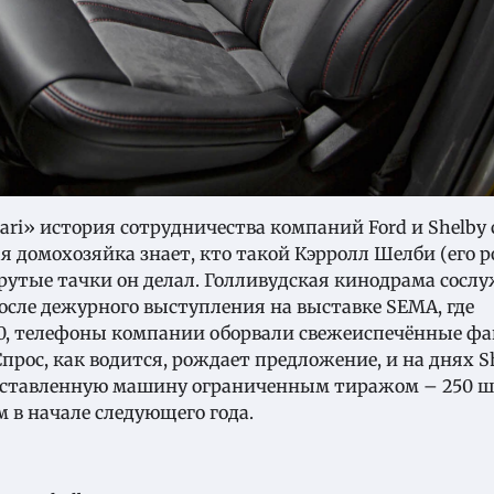
ari» история сотрудничества компаний Ford и Shelby 
я домохозяйка знает, кто такой Кэрролл Шелби (его р
рутые тачки он делал. Голливудская кинодрама сосл
осле дежурного выступления на выставке SEMA, где
-150, телефоны компании оборвали свежеиспечённые ф
Спрос, как водится, рождает предложение, и на днях S
едставленную машину ограниченным тиражом – 250 ш
 в начале следующего года.