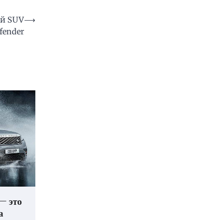
ой SUV
⟶
fender
— это
а