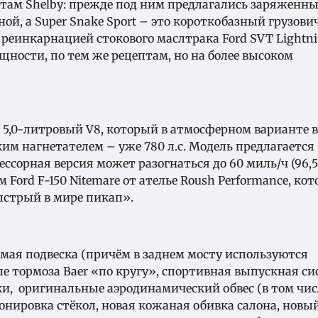
нтам Shelby: прежде под ним предлагались заряженны
ой, а Super Snake Sport – это короткобазный грузови
реинкарнацией стокового маслтрака Ford SVT Lightn
сущности, по тем же рецептам, но на более высоком
ся 5,0-литровый V8, который в атмосферном варианте 
им нагнетателем – уже 780 л.с. Модель предлагается
ссорная версия может разогнаться до 60 миль/ч (96,5
, чем Ford F-150 Nitemare от ателье Roush Performance, ко
ыстрый в мире пикап».
мая подвеска (причём в заднем мосту используются
е тормоза Baer «по кругу», спортивная выпускная си
и, оригинальные аэродинамический обвес (в том чис
онировка стёкол, новая кожаная обивка салона, новы