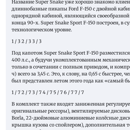
Название Super Snake уже хорошо знакомо клие
длиннобазные пикапы Ford F-150 с двойной кабин
однорядной кабиной, являющийся своеобразной 
конца 90-х. Super Snake Sport F-150 построен, в 
технологическом уровне.
1
/ 3
2
/ 3
3
/ 3
Под капотом Super Snake Sport F-150 разместил
400 л.с., а будучи укомплектованным механическ
только в сочетании с полным приводом, и компре
ч) всего за 3,45 с. Это, к слову, на 0,65 с быстрее
был представлен летом этого года как «самый б
1
/ 7
2
/ 7
3
/ 7
4
/ 7
5
/ 7
6
/ 7
7
/ 7
В комплект также входят заниженная регулируе
оригинальные рессоры), вентилируемые дисковы
Borla, 22-дюймовые алюминиевые колёсные диск
крышка кузова со спойлером), дополнительная т