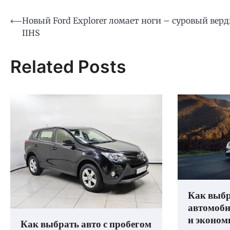
Навигация
⟵
Новый Ford Explorer ломает ноги – суровый вер
IIHS
по
записям
Related Posts
Как выбр
автомоби
и эконом
Как выбрать авто с пробегом