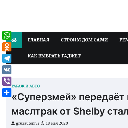
Skip
to
content
ГЛАВНАЯ
СТРОИМ ДОМ САМИ
РЕ
WhatsApp
Odnoklassniki
КАК ВЫБРАТЬ ГАДЖЕТ
Telegram
VK
ГАРАЖ И АВТО
Viber
«Суперзмей» передаёт 
Отправить
маслтрак от Shelby ста
gruzautonn_r
18 мая 2020