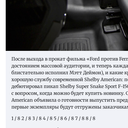
После выхода в прокат фильма «Ford против Ferr
достоянием массовой аудитории, и теперь кажда
блистательно исполнил Мэтт Деймон), и какие к
хорошую службу современной Shelby American: п
дебютировал пикап Shelby Super Snake Sport F
с вопросом, когда можно будет купить новинку. 
American объявила о готовности выпустить пр
первые экземпляры будут отгружены заказчикам
1
/ 8
2
/ 8
3
/ 8
4
/ 8
5
/ 8
6
/ 8
7
/ 8
8
/ 8