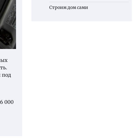
Строим дом сами
ных
ть.
 под
6 000