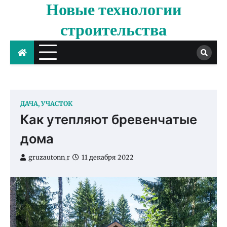
Новые технологии
Skip
to
строительства
content
ДАЧА, УЧАСТОК
Как утепляют бревенчатые
дома
gruzautonn_r
11 декабря 2022