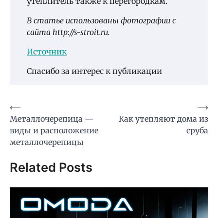
утеплитель также к перегородкам.
В статье использованы фотографии с
сайта
http://s-stroit.ru
.
Источник
Спасибо за интерес к публикации
Навигация
⟵
⟶
Металлочерепица —
Как утепляют дома из
по
виды и расположение
сруба
записям
металлочерепицы
Related Posts