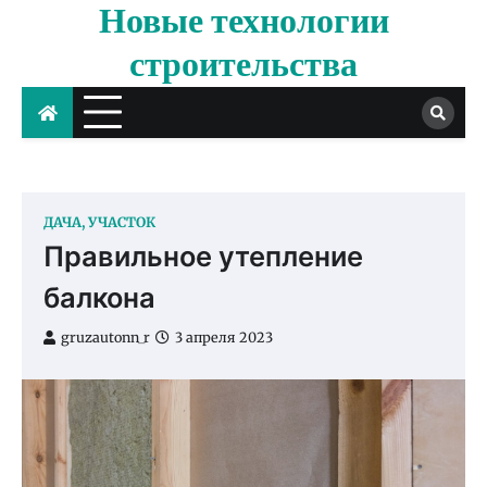
Новые технологии
Skip
to
строительства
content
ДАЧА, УЧАСТОК
Правильное утепление
балкона
gruzautonn_r
3 апреля 2023